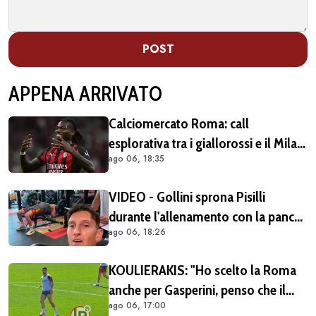
POST
APPENA ARRIVATO
Calciomercato Roma: call
esplorativa tra i giallorossi e il Milan.
ago 06, 18:35
Sul tavolo le situazioni di Leao e
Soulé
VIDEO - Gollini sprona Pisilli
durante l'allenamento con la panca
ago 06, 18:26
piana: "Vai Piso! Forza!"
KOULIERAKIS: "Ho scelto la Roma
anche per Gasperini, penso che il
ago 06, 17:00
suo stile di gioco sia adatto alle mie