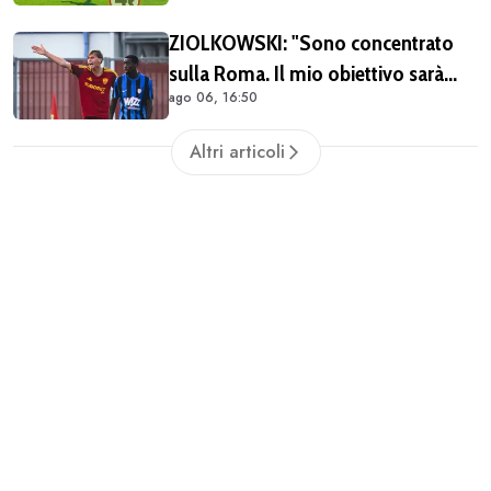
caratteristiche"
ZIOLKOWSKI: "Sono concentrato
sulla Roma. Il mio obiettivo sarà
ago 06, 16:50
giocare il più possibile. La
Champions? Un'emozione unica"
Altri articoli