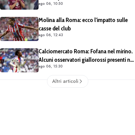
ago 06, 10:50
Molina alla Roma: ecco l'impatto sulle
casse del club
ago 06, 12:43
Calciomercato Roma: Fofana nel mirino.
Alcuni osservatori giallorossi presenti nel
ago 06, 15:30
match di Champions con il Lione
Altri articoli