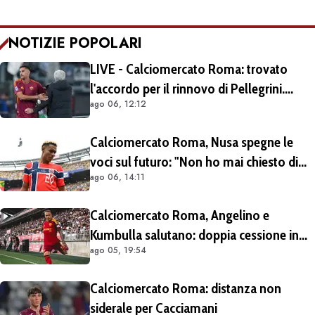
NOTIZIE POPOLARI
LIVE - Calciomercato Roma: trovato
l'accordo per il rinnovo di Pellegrini.
ago 06, 12:12
Prolungamento di un solo anno
Calciomercato Roma, Nusa spegne le
voci sul futuro: "Non ho mai chiesto di
ago 06, 14:11
lasciare il Lipsia. I media possono scrivere
quello che vogliono"
Calciomercato Roma, Angelino e
Kumbulla salutano: doppia cessione in
ago 05, 19:54
Spagna
Calciomercato Roma: distanza non
siderale per Cacciamani