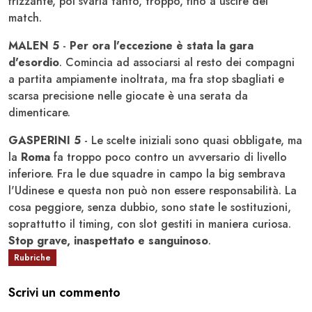
frizzante, poi svaria tanto, troppo, fino a uscire del
match.
MALEN 5
-
Per ora l'eccezione è stata la gara
d'esordio
. Comincia ad associarsi al resto dei compagni
a partita ampiamente inoltrata, ma fra stop sbagliati e
scarsa precisione nelle giocate è una serata da
dimenticare.
GASPERINI 5
- Le scelte iniziali sono quasi obbligate, ma
la
Roma
fa troppo poco contro un avversario di livello
inferiore. Fra le due squadre in campo la big sembrava
l'Udinese e questa non può non essere responsabilità. La
cosa peggiore, senza dubbio, sono state le sostituzioni,
soprattutto il timing, con slot gestiti in maniera curiosa.
Stop grave, inaspettato e sanguinoso
.
Rubriche
Scrivi un commento