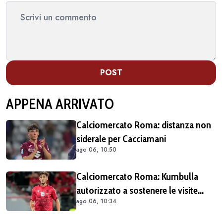
POST
APPENA ARRIVATO
Calciomercato Roma: distanza non
siderale per Cacciamani
ago 06, 10:50
Calciomercato Roma: Kumbulla
autorizzato a sostenere le visite
ago 06, 10:34
mediche col Rayo