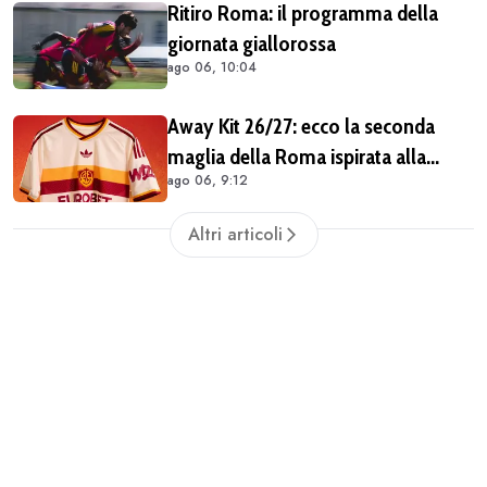
Ritiro Roma: il programma della
giornata giallorossa
ago 06, 10:04
Away Kit 26/27: ecco la seconda
maglia della Roma ispirata alla
ago 06, 9:12
Pietas. C'è lo stemma del 1938
(COMUNICATO & FOTO)
Altri articoli