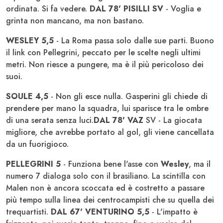
ordinata. Si fa vedere.
DAL 78' PISILLI SV
- Voglia e
grinta non mancano, ma non bastano.
WESLEY 5,5
- La Roma passa solo dalle sue parti. Buono
il link con Pellegrini, peccato per le scelte negli ultimi
metri. Non riesce a pungere, ma è il più pericoloso dei
suoi.
SOULE 4,5
- Non gli esce nulla. Gasperini gli chiede di
prendere per mano la squadra, lui sparisce tra le ombre
di una serata senza luci.
DAL 78' VAZ
SV - La giocata
migliore, che avrebbe portato al gol, gli viene cancellata
da un fuorigioco.
PELLEGRINI 5
- Funziona bene l'asse con
Wesley
, ma il
numero 7 dialoga solo con il brasiliano. La scintilla con
Malen non è ancora scoccata ed è costretto a passare
più tempo sulla linea dei centrocampisti che su quella dei
trequartisti.
DAL 67' VENTURINO 5,5
- L'impatto è