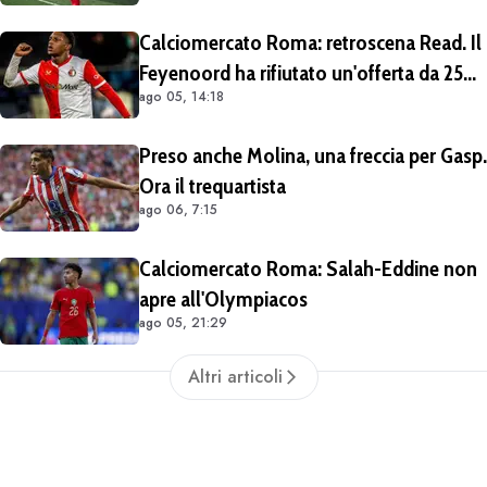
Calciomercato Roma: retroscena Read. Il
Feyenoord ha rifiutato un'offerta da 25
ago 05, 14:18
milioni di euro più 4 di bonus
Preso anche Molina, una freccia per Gasp.
Ora il trequartista
ago 06, 7:15
Calciomercato Roma: Salah-Eddine non
apre all'Olympiacos
ago 05, 21:29
Altri articoli