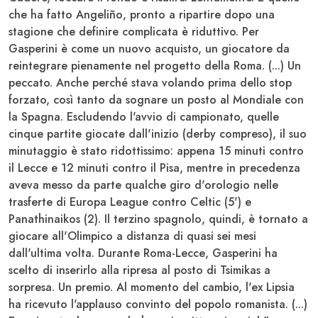
che ha fatto
Angeliño
, pronto a ripartire dopo una
stagione che definire complicata è riduttivo. Per
Gasperini
è come un nuovo acquisto, un giocatore da
reintegrare pienamente nel progetto della
Roma
. (...) Un
peccato. Anche perché stava volando prima dello stop
forzato, così tanto da sognare un posto al
Mondiale
con
la
Spagna
. Escludendo l'avvio di campionato, quelle
cinque partite giocate dall'inizio (derby compreso), il suo
minutaggio è stato ridottissimo: appena 15 minuti contro
il
Lecce
e 12 minuti contro il
Pisa
, mentre in precedenza
aveva messo da parte qualche giro d'orologio nelle
trasferte di
Europa League
contro
Celtic
(5') e
Panathinaikos
(2). Il terzino
spagnolo
, quindi, è tornato a
giocare all'
Olimpico
a distanza di quasi sei mesi
dall'ultima volta. Durante
Roma
-
Lecce
,
Gasperini
ha
scelto di inserirlo alla ripresa al posto di
Tsimikas
a
sorpresa. Un premio. Al momento del cambio, l'ex
Lipsia
ha ricevuto l'applauso convinto del popolo romanista. (...)