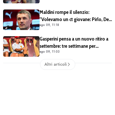
dell'Inter. Cherubini vicino al
Maldini rompe il silenzio:
Benevento
"Volevamo un ct giovane: Pirlo, De
ago 09, 11:18
Rossi o Grosso. Poi Malagò mi ha
detto: «Pirlo non si può prendere,
Gasperini pensa a un nuovo ritiro a
decido io il Ct»"
settembre: tre settimane per
ago 09, 11:03
lavorare durante la sosta
Altri articoli