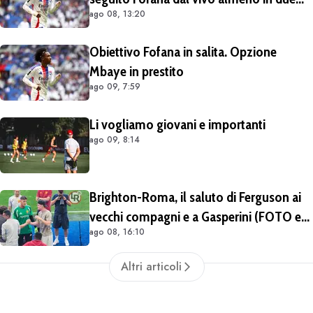
ago 08, 13:20
occasioni. Costa 40/45 milioni
Obiettivo Fofana in salita. Opzione
Mbaye in prestito
ago 09, 7:59
Li vogliamo giovani e importanti
ago 09, 8:14
Brighton-Roma, il saluto di Ferguson ai
vecchi compagni e a Gasperini (FOTO e
ago 08, 16:10
VIDEO)
Altri articoli