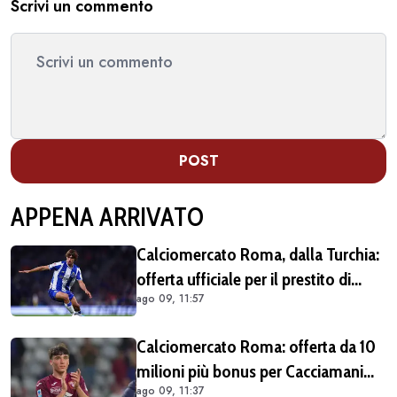
Scrivi un commento
POST
APPENA ARRIVATO
Calciomercato Roma, dalla Turchia:
offerta ufficiale per il prestito di
ago 09, 11:57
Rodrigo Mora del Porto, il
Galatasaray è avanti
Calciomercato Roma: offerta da 10
milioni più bonus per Cacciamani
ago 09, 11:37
ma c'è distanza, interesse anche