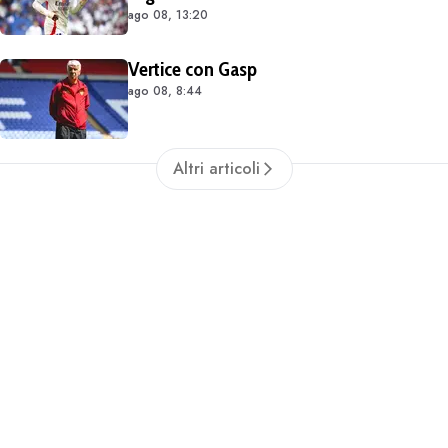
ago 08, 13:20
occasioni. Costa 40/45 milioni
Vertice con Gasp
ago 08, 8:44
Altri articoli