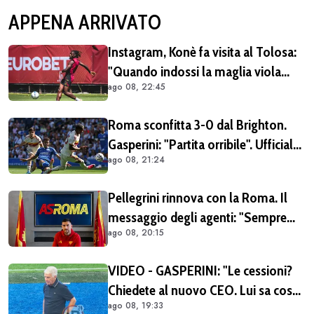
APPENA ARRIVATO
Instagram, Konè fa visita al Tolosa:
"Quando indossi la maglia viola
ago 08, 22:45
diventi parte della famiglia. Era
importante tornare qui" (FOTO E
Roma sconfitta 3-0 dal Brighton.
VIDEO)
Gasperini: "Partita orribile". Ufficiale
ago 08, 21:24
il rinnovo di Pellegrini
Pellegrini rinnova con la Roma. Il
messaggio degli agenti: "Sempre
ago 08, 20:15
orgogliosi di essere al tuo fianco"
(FOTO)
VIDEO - GASPERINI: "Le cessioni?
Chiedete al nuovo CEO. Lui sa cosa
ago 08, 19:33
può fare la Roma"