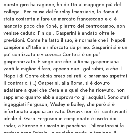
questo giro ha ragione, ha diritto al mugugno più del
collega . Per causa del fairplay fmanziario, la Roma è
stata costretta a fare un mercato francescano e ci è
mancato poco che
Koné
, pilastro del centrocampo, non
venisse ceduto. Fin qui, Gasperini è andato oltre le
previsioni. Conte ha fatto il suo, è normale che il Napoli
campione d'Italia e rinforzato sia primo. Gasperini si è un
po' contizzato e viceversa Conte si è un po'
gasperinizzato. È singolare che la Roma gasperiniana
vanti la miglior difesa, appena due i gol subiti, e che il
Napoli di Conte abbia preso sei reti: ci saremmo aspettati
il contrario. (...) Gasperini, alla Roma, si è dovuto
adattare a quel che c'era e a quel che ha ricevuto, non
sappiamo quanto abbia approva-to gli acquisti. Sono stati
ingaggiati
Ferguson, Wesley e Bailey,
che però si è
infortunato appena arrivato.
Dovbyk
non è il centravanti
ideale di Gasp. Ferguson in campionato è uscito dai
radar, a Firenze è rimasto in panchina. L'allenatore si fa
andare bene
Dybala
, in qualche modo lo impiega. Il