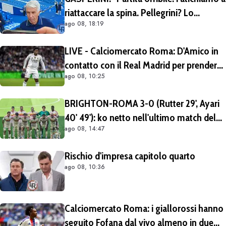
riattaccare la spina. Pellegrini? Lo
ago 08, 18:19
rivedremo in campo tra un mese.
Cessioni? Chiedete al CEO"
LIVE - Calciomercato Roma: D'Amico in
contatto con il Real Madrid per prendere
ago 08, 10:25
Endrick in prestito con diritto di riscatto.
Mezza Premier League sul brasiliano
BRIGHTON-ROMA 3-0 (Rutter 29', Ayari
40' 49'): ko netto nell'ultimo match del
ago 08, 14:47
tour britannico (FOTO e VIDEO)
Rischio d'impresa capitolo quarto
ago 08, 10:36
Calciomercato Roma: i giallorossi hanno
seguito Fofana dal vivo almeno in due