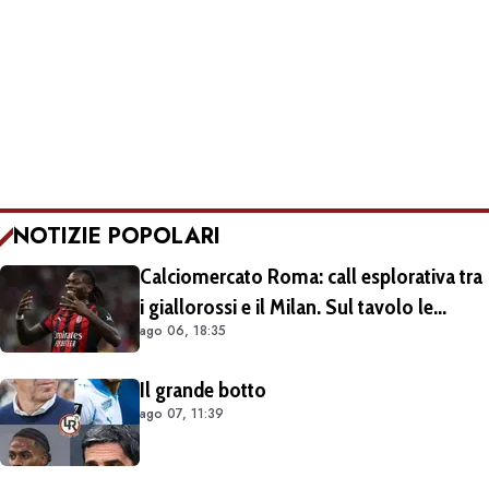
NOTIZIE POPOLARI
Calciomercato Roma: call esplorativa tra
i giallorossi e il Milan. Sul tavolo le
ago 06, 18:35
situazioni di Leao e Soulé
Il grande botto
ago 07, 11:39