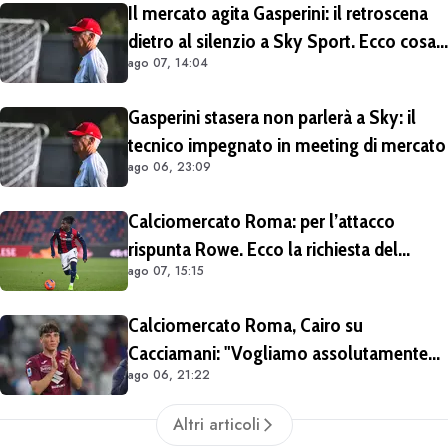
Il mercato agita Gasperini: il retroscena
dietro al silenzio a Sky Sport. Ecco cosa
ago 07, 14:04
è emerso dal meeting con la proprietà
Gasperini stasera non parlerà a Sky: il
tecnico impegnato in meeting di mercato
ago 06, 23:09
Calciomercato Roma: per l’attacco
rispunta Rowe. Ecco la richiesta del
ago 07, 15:15
Bologna
Calciomercato Roma, Cairo su
Cacciamani: "Vogliamo assolutamente
ago 06, 21:22
tenerlo". Distanza tra i club sulla
valutazione del giocatore
Altri articoli