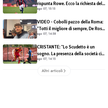
rispunta Rowe. Ecco la richiesta del
ago 07, 15:15
Bologna
VIDEO - Cobolli pazzo della Roma:
"Totti il migliore di sempre, De Rossi
ago 07, 14:58
il miglior centrocampista. È il club
più grande in Italia"
CRISTANTE: "Lo Scudetto è un
sogno. La presenza della società ci
ago 07, 14:15
dà una spinta anche sul mercato"
(VIDEO)
Altri articoli