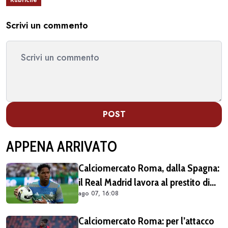
Scrivi un commento
POST
APPENA ARRIVATO
Calciomercato Roma, dalla Spagna:
il Real Madrid lavora al prestito di
ago 07, 16:08
Endrick in Premier League
Calciomercato Roma: per l’attacco