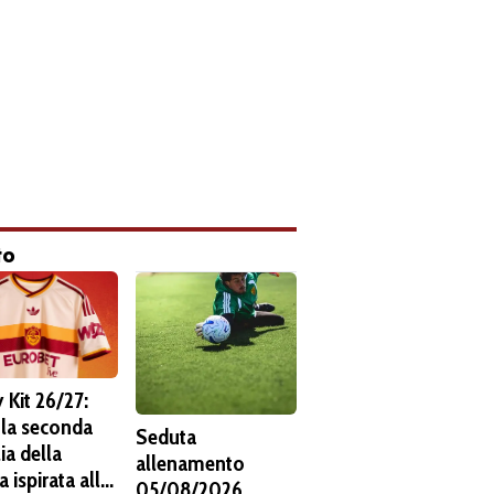
to
 Kit 26/27:
 la seconda
Seduta
ia della
allenamento
 ispirata alla
05/08/2026.