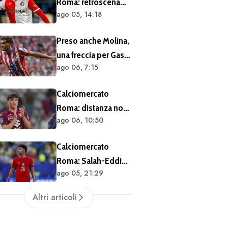
Roma: retroscena
ago 05, 14:18
Read. Il Feyenoord
ha rifiutato un'offerta
Preso anche Molina,
da 25 milioni di euro
una freccia per Gasp.
più 4 di bonus
ago 06, 7:15
Ora il trequartista
Calciomercato
Roma: distanza non
ago 06, 10:50
siderale per
Cacciamani
Calciomercato
Roma: Salah-Eddine
ago 05, 21:29
non apre
all'Olympiacos
Altri articoli