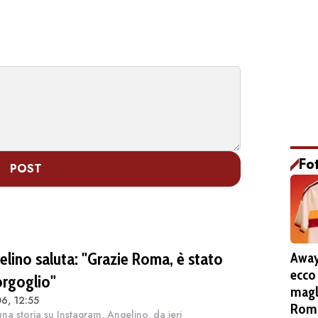
Fo
POST
elino saluta: "Grazie Roma, è stato
Away
ecco
orgoglio"
magl
6, 12:55
Roma
na storia su Instagram, Angelino, da ieri