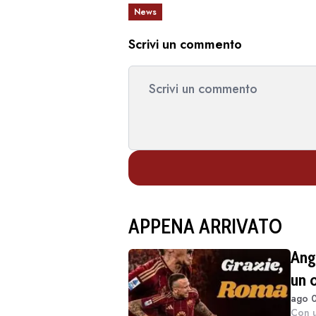
News
Scrivi un commento
APPENA ARRIVATO
Ang
un 
ago 0
Con u