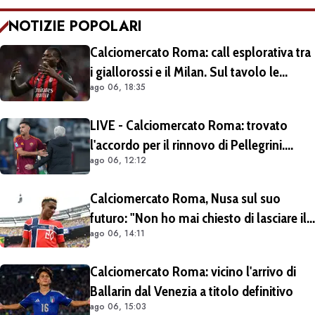
NOTIZIE POPOLARI
Calciomercato Roma: call esplorativa tra
i giallorossi e il Milan. Sul tavolo le
ago 06, 18:35
situazioni di Leao e Soulé
LIVE - Calciomercato Roma: trovato
l'accordo per il rinnovo di Pellegrini.
ago 06, 12:12
Prolungamento di un solo anno
Calciomercato Roma, Nusa sul suo
futuro: "Non ho mai chiesto di lasciare il
ago 06, 14:11
Lipsia". Giallorossi ancora al lavoro
sull'operazione
Calciomercato Roma: vicino l'arrivo di
Ballarin dal Venezia a titolo definitivo
ago 06, 15:03