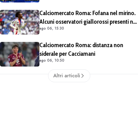
Calciomercato Roma: Fofana nel mirino.
Alcuni osservatori giallorossi presenti nel
ago 06, 15:30
match di Champions con il Lione
Calciomercato Roma: distanza non
siderale per Cacciamani
ago 06, 10:50
Altri articoli