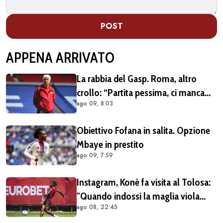
POST
APPENA ARRIVATO
La rabbia del Gasp. Roma, altro
crollo: “Partita pessima, ci manca
ago 09, 8:03
qualcosa”
Obiettivo Fofana in salita. Opzione
Mbaye in prestito
ago 09, 7:59
Instagram, Konè fa visita al Tolosa:
"Quando indossi la maglia viola
ago 08, 22:45
diventi parte della famiglia. Era