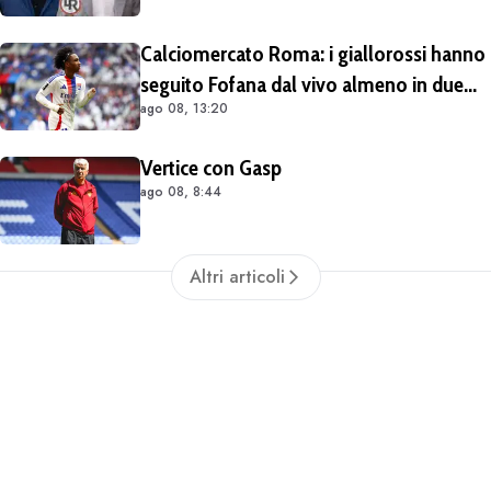
Calciomercato Roma: i giallorossi hanno
seguito Fofana dal vivo almeno in due
ago 08, 13:20
occasioni. Costa 40/45 milioni
Vertice con Gasp
ago 08, 8:44
Altri articoli