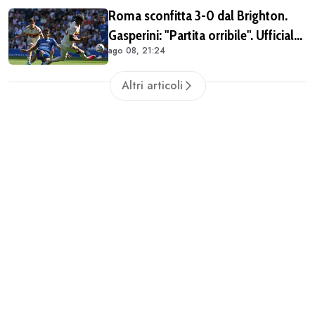
importante tornare qui" (FOTO E
Roma sconfitta 3-0 dal Brighton.
VIDEO)
Gasperini: "Partita orribile". Ufficiale
ago 08, 21:24
il rinnovo di Pellegrini
Altri articoli