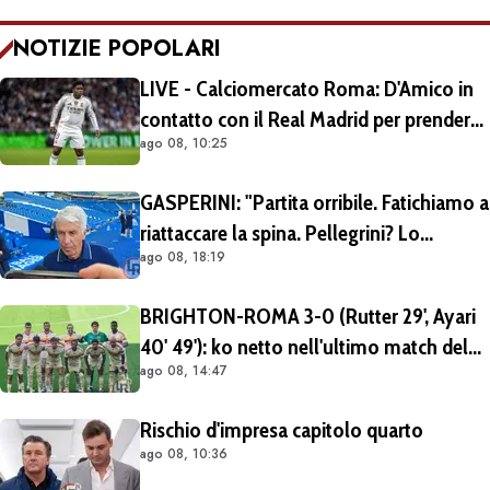
NOTIZIE POPOLARI
LIVE - Calciomercato Roma: D'Amico in
contatto con il Real Madrid per prendere
ago 08, 10:25
Endrick in prestito con diritto di riscatto.
Mezza Premier League sul brasiliano
GASPERINI: "Partita orribile. Fatichiamo a
riattaccare la spina. Pellegrini? Lo
ago 08, 18:19
rivedremo in campo tra un mese.
Cessioni? Chiedete al CEO"
BRIGHTON-ROMA 3-0 (Rutter 29', Ayari
40' 49'): ko netto nell'ultimo match del
ago 08, 14:47
tour britannico (FOTO e VIDEO)
Rischio d'impresa capitolo quarto
ago 08, 10:36