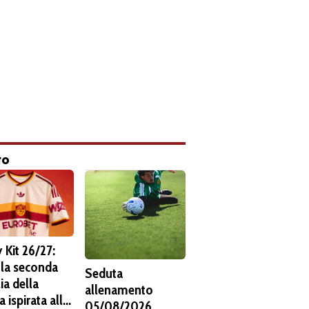
to
 Kit 26/27:
 la seconda
Seduta
ia della
allenamento
 ispirata alla
05/08/2026.