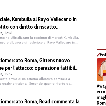
ciale, Kumbulla al Rayo Vallecano in
tito con diritto di riscatto
7, 19:31
OMUNICATO)
ma ha ufficializzato la cessione di Marash Kumbulla.
fensore albanese si trasferisce al Rayo Vallecano in
to con diritto di riscatto. Di seguito il comunicato
ale diffuso dal clu...
Fo
ciomercato Roma, Gittens nuovo
e per l'attacco: operazione fattibile
7, 18:52
 in prestito
ncato arrivo di un esterno offensivo comincia a
e qualche frizione. Secondo quanto riferito da
Away
esco Balzani in onda su Tele Radio Stereo, Gian
ecco
 Gasperini si aspettava un'acceleraz...
magl
ciomercato Roma, Read commenta la
Roma