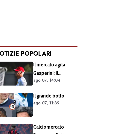
OTIZIE POPOLARI
Il mercato agita
Gasperini: il
ago 07, 14:04
retroscena dietro al
silenzio a Sky Sport.
Il grande botto
Ecco cosa è emerso
ago 07, 11:39
dal meeting con la
proprietà
Calciomercato