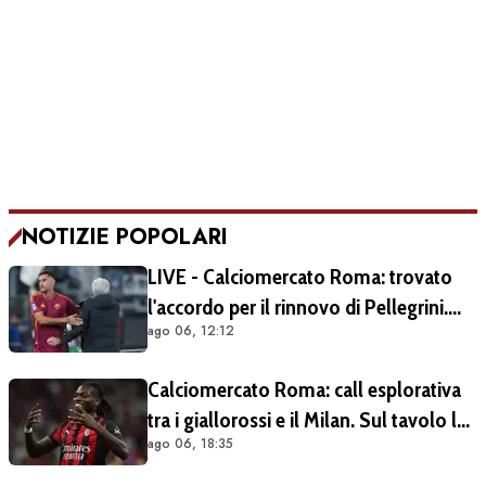
NOTIZIE POPOLARI
LIVE - Calciomercato Roma: trovato
l'accordo per il rinnovo di Pellegrini.
ago 06, 12:12
Prolungamento di un solo anno
Calciomercato Roma: call esplorativa
tra i giallorossi e il Milan. Sul tavolo le
ago 06, 18:35
situazioni di Leao e Soulé