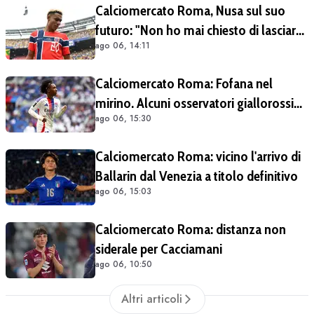
Calciomercato Roma, Nusa sul suo
futuro: "Non ho mai chiesto di lasciare
ago 06, 14:11
il Lipsia". Giallorossi ancora al lavoro
sull'operazione
Calciomercato Roma: Fofana nel
mirino. Alcuni osservatori giallorossi
ago 06, 15:30
presenti nel match di Champions con il
Lione
Calciomercato Roma: vicino l'arrivo di
Ballarin dal Venezia a titolo definitivo
ago 06, 15:03
Calciomercato Roma: distanza non
siderale per Cacciamani
ago 06, 10:50
Altri articoli