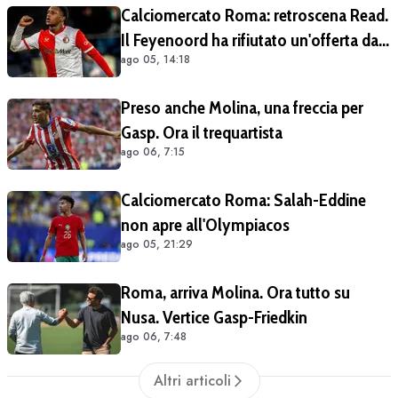
Calciomercato Roma: retroscena Read.
Il Feyenoord ha rifiutato un'offerta da
ago 05, 14:18
25 milioni di euro più 4 di bonus
Preso anche Molina, una freccia per
Gasp. Ora il trequartista
ago 06, 7:15
Calciomercato Roma: Salah-Eddine
non apre all'Olympiacos
ago 05, 21:29
Roma, arriva Molina. Ora tutto su
Nusa. Vertice Gasp-Friedkin
ago 06, 7:48
Altri articoli