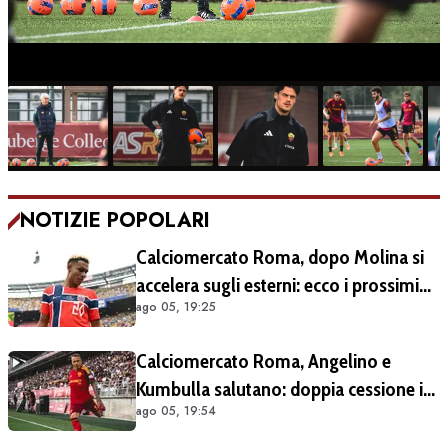
NOTIZIE POPOLARI
Calciomercato Roma, dopo Molina si
accelera sugli esterni: ecco i prossimi
ago 05, 19:25
obiettivi
Calciomercato Roma, Angelino e
Kumbulla salutano: doppia cessione in
ago 05, 19:54
Spagna